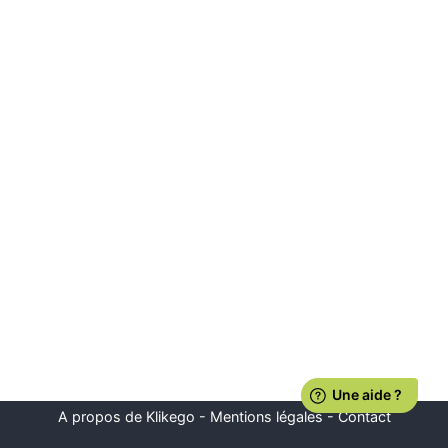
A propos de Klikego
-
Mentions légales
-
Contact