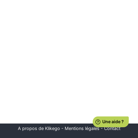
A propos de Klikego
-
Mentions légales
-
Contact