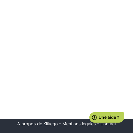
A propos de Klikego
-
Mentions légales
-
Contact