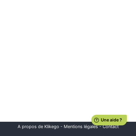
A propos de Klikego
-
Mentions légales
-
Contact