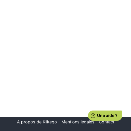
A propos de Klikego
-
Mentions légales
-
Contact