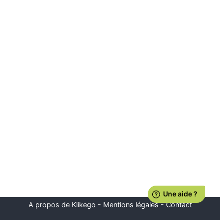
A propos de Klikego
-
Mentions légales
-
Contact