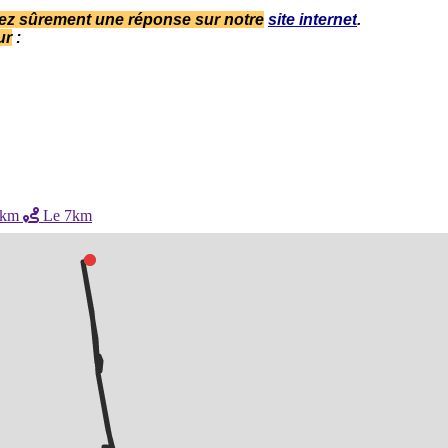
ez sûrement une réponse sur notre
site internet
.
ur
:
4km
Le 7km