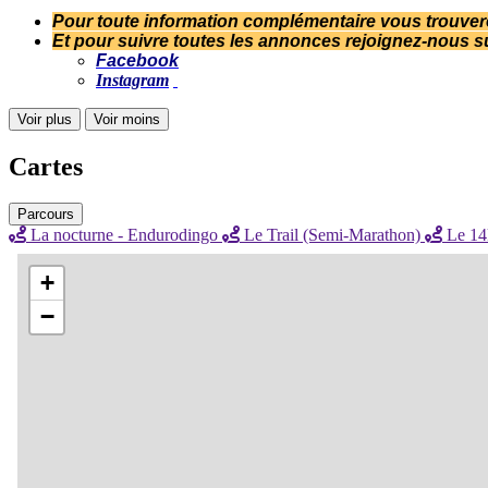
Pour toute information complémentaire vous trouver
Et pour suivre toutes les annonces rejoignez-nous s
Facebook
Instagram
Voir plus
Voir moins
Cartes
Parcours
La nocturne - Endurodingo
Le Trail (Semi-Marathon)
Le 1