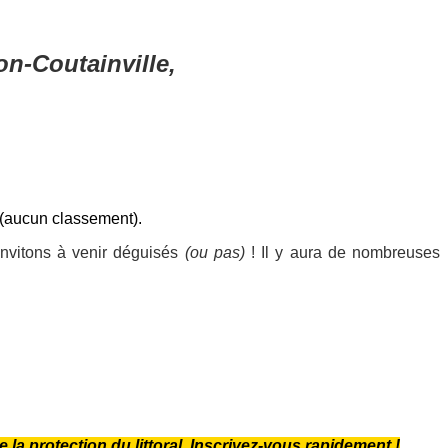
on-Coutainville,
(aucun classement).
nvitons à venir déguisés
(ou pas)
! Il y aura de nombreuses
la protection du littoral. Inscrivez-vous rapidement !