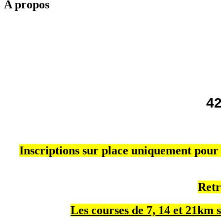
A propos
42
Inscriptions sur place uniquement pour l
Retr
Les courses de 7, 14 et 21km