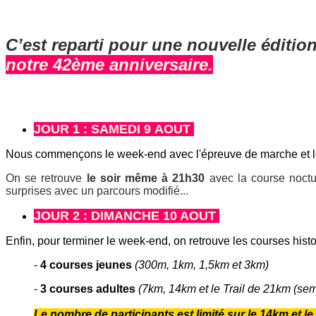
C’est reparti pour une nouvelle éditio
notre 42ème anniversaire.
JOUR 1 : SAMEDI 9 AOUT
Nous commençons le week-end avec l'épreuve de marche et le
On se retrouve
le soir même à 21h30
avec la course noctu
surprises avec un parcours modifié...
JOUR 2 : DIMANCHE 10 AOUT
Enfin, pour terminer le week-end, on retrouve les courses hist
-
4 courses jeunes
(300m, 1km, 1,5km et 3km)
-
3 courses adultes
(7km, 14km et le Trail de 21km (sem
Le nombre de participants est limité sur le 14km et l