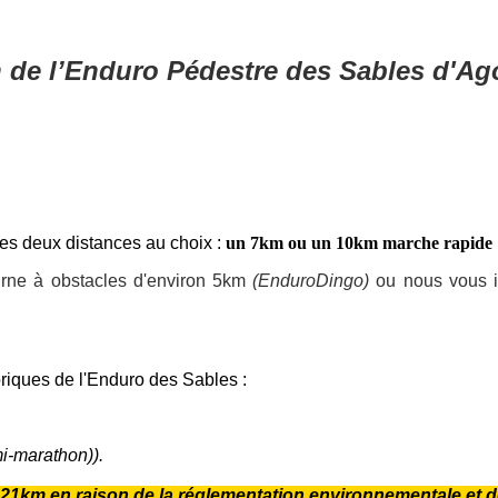
n de l’Enduro Pédestre des Sables d'Ag
s deux distances au choix :
un 7km ou un 10km marche rapide
rne à obstacles d'environ 5km
(EnduroDingo)
ou nous vous i
oriques de l'Enduro des Sables :
i-marathon)).
e 21km en raison de la réglementation environnementale et de 