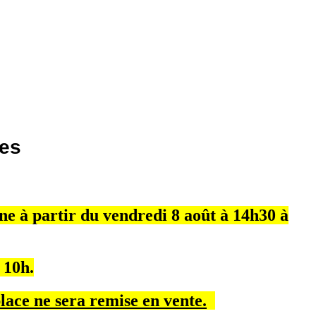
les
rne à partir du vendredi 8 août à 14h30 à
 10h.
ace ne sera remise en vente.