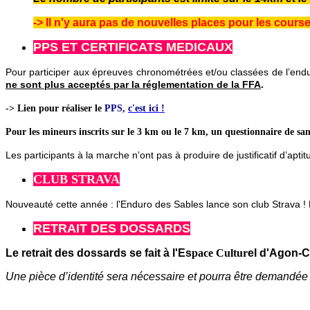
-> Il n'y aura pas de nouvelles places pour les cours
PPS ET CERTIFICATS MEDICAUX
Pour participer aux épreuves chronométrées et/ou classées de l’endur
ne sont plus acceptés par la réglementation de la FFA
.
-> Lien pour réaliser le
PPS,
c'est ici !
Pour les mineurs inscrits sur le 3 km ou le 7 km, un questionnaire de san
Les participants à la marche n’ont pas à produire de justificatif d’apt
CLUB STRAVA
Nouveauté cette année : l'Enduro des Sables lance son club Strava 
RETRAIT DES DOSSARDS
Le retrait des dossards se fait à l'Es
pace Cultur
el d'Agon-C
Une pièce d’identité sera nécessaire et pourra être demandée à