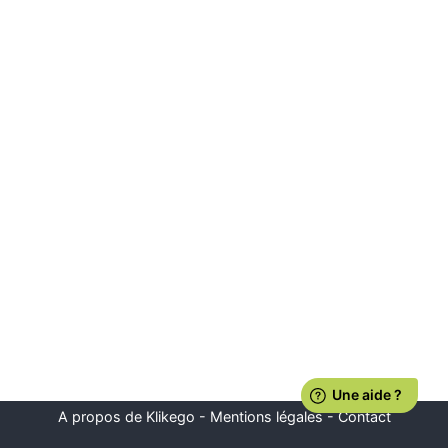
A propos de Klikego
-
Mentions légales
-
Contact