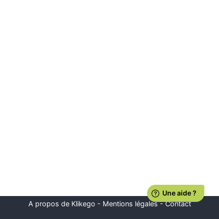
A propos de Klikego
-
Mentions légales
-
Contact