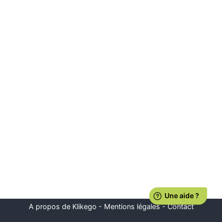
A propos de Klikego
-
Mentions légales
-
Contact