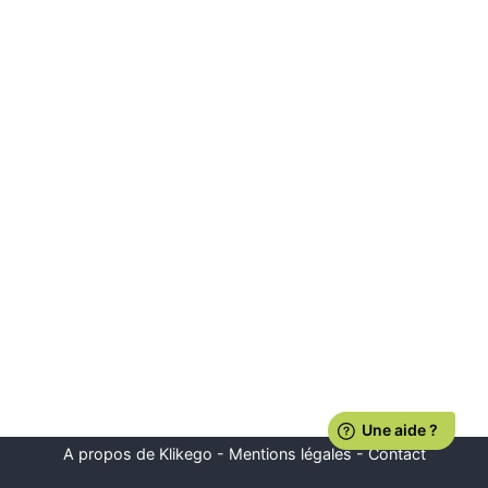
A propos de Klikego
-
Mentions légales
-
Contact