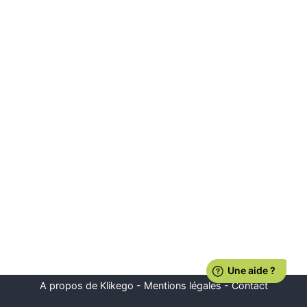
A propos de Klikego
-
Mentions légales
-
Contact