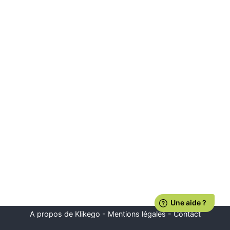
A propos de Klikego
-
Mentions légales
-
Contact