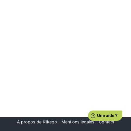
A propos de Klikego
-
Mentions légales
-
Contact