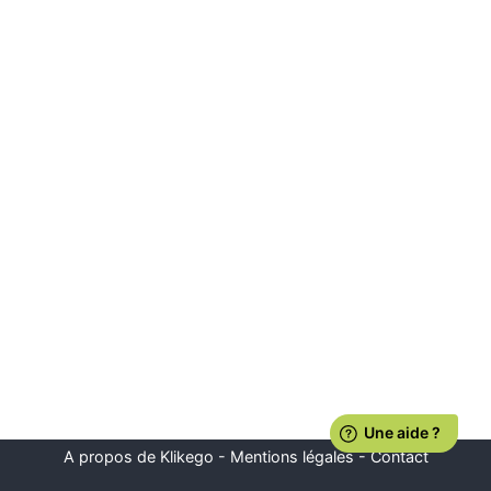
A propos de Klikego
-
Mentions légales
-
Contact