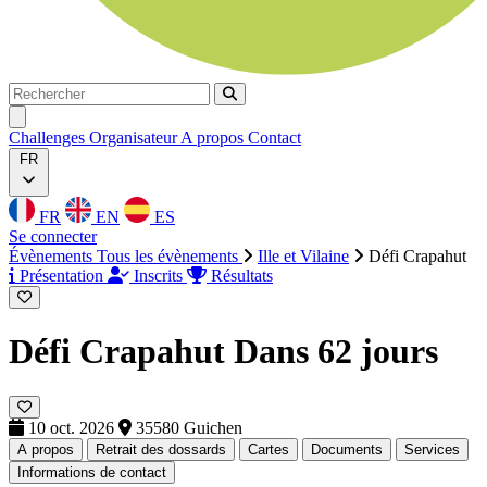
Rechercher
Rechercher
Ouvrir menu
Challenges
Organisateur
A propos
Contact
FR
FR
EN
ES
Se connecter
Évènements
Tous les évènements
Ille et Vilaine
Défi Crapahut
Présentation
Inscrits
Résultats
Défi Crapahut
Dans 62 jours
10 oct. 2026
35580 Guichen
A propos
Retrait des dossards
Cartes
Documents
Services
Informations de contact