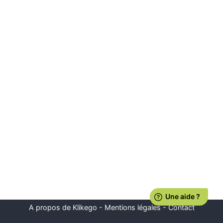
A propos de Klikego
-
Mentions légales
-
Contact