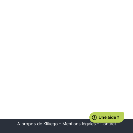
A propos de Klikego
-
Mentions légales
-
Contact