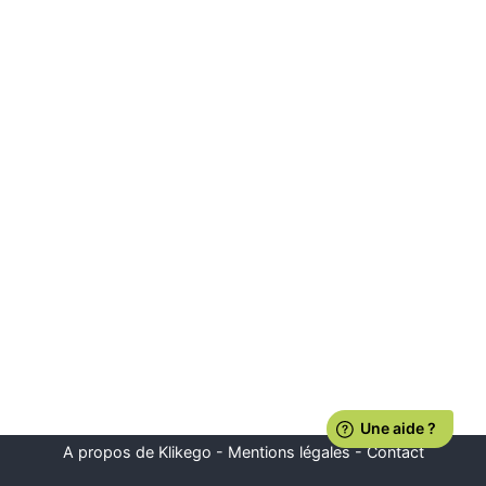
A propos de Klikego
-
Mentions légales
-
Contact