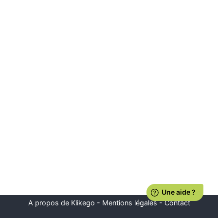
A propos de Klikego
-
Mentions légales
-
Contact