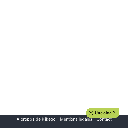
A propos de Klikego
-
Mentions légales
-
Contact