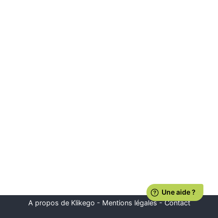
A propos de Klikego
-
Mentions légales
-
Contact