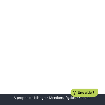
A propos de Klikego
-
Mentions légales
-
Contact