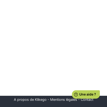
A propos de Klikego
-
Mentions légales
-
Contact