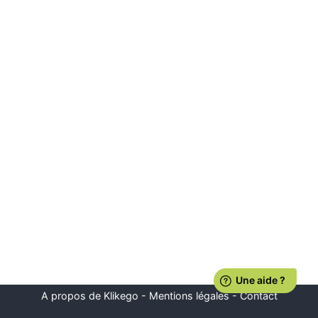
A propos de Klikego
-
Mentions légales
-
Contact