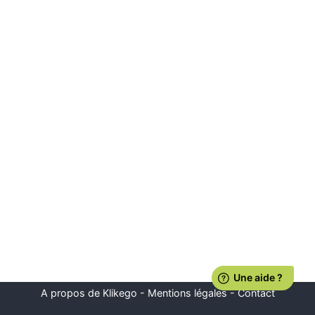
A propos de Klikego
-
Mentions légales
-
Contact