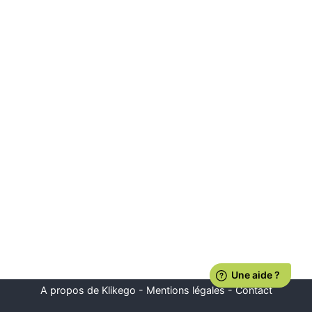
A propos de Klikego
-
Mentions légales
-
Contact