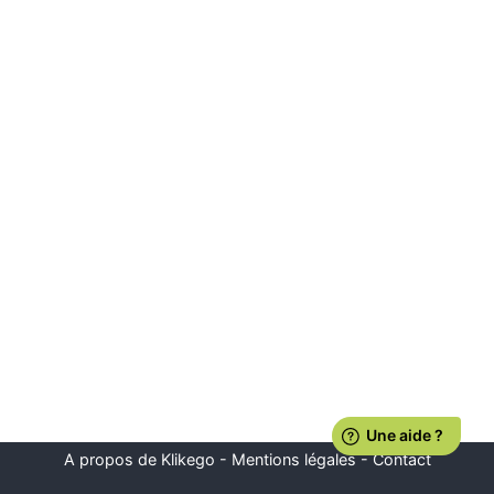
A propos de Klikego
-
Mentions légales
-
Contact