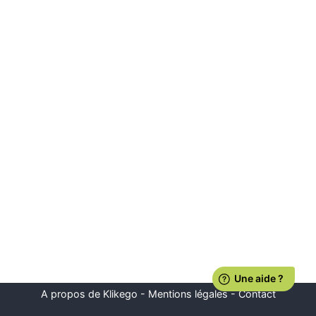
A propos de Klikego
-
Mentions légales
-
Contact