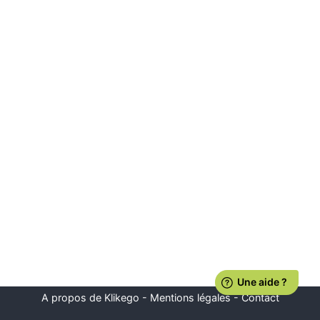
A propos de Klikego
-
Mentions légales
-
Contact