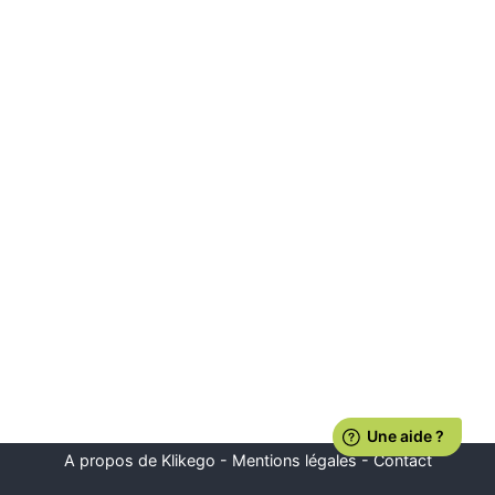
A propos de Klikego
-
Mentions légales
-
Contact