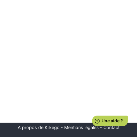
A propos de Klikego
-
Mentions légales
-
Contact