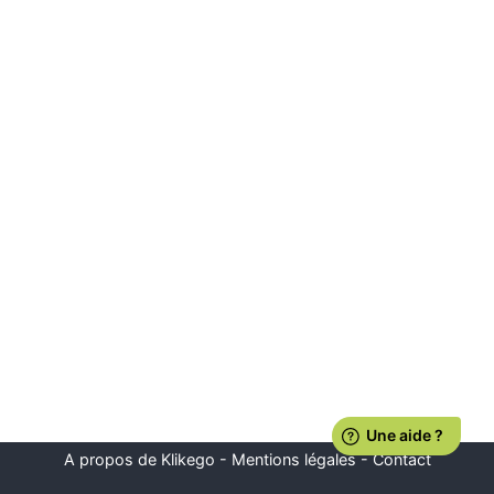
A propos de Klikego
-
Mentions légales
-
Contact