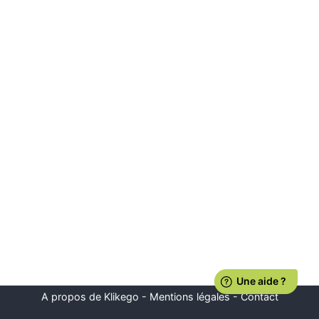
A propos de Klikego
-
Mentions légales
-
Contact