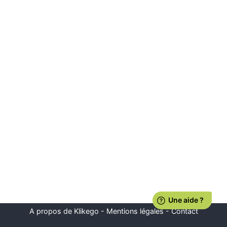
A propos de Klikego
-
Mentions légales
-
Contact