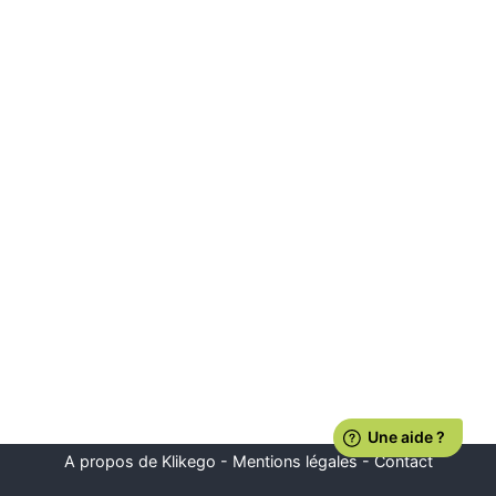
A propos de Klikego
-
Mentions légales
-
Contact