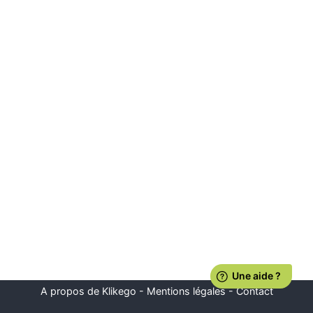
A propos de Klikego
-
Mentions légales
-
Contact