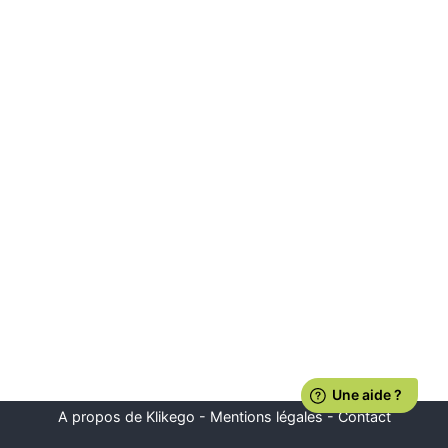
A propos de Klikego
-
Mentions légales
-
Contact