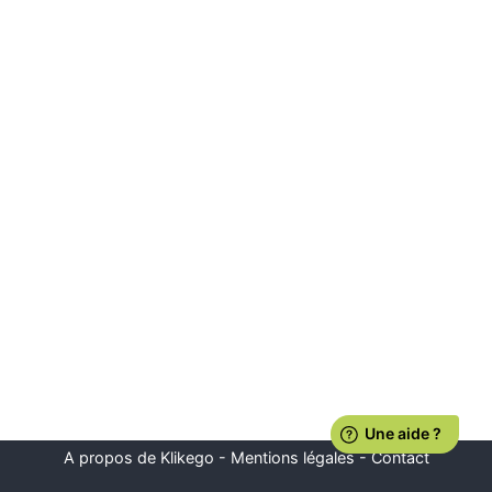
A propos de Klikego
-
Mentions légales
-
Contact