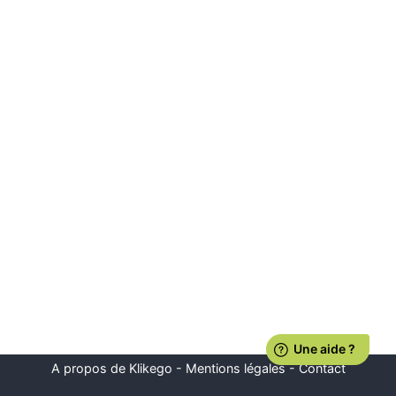
A propos de Klikego
-
Mentions légales
-
Contact