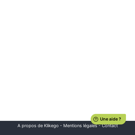
A propos de Klikego
-
Mentions légales
-
Contact