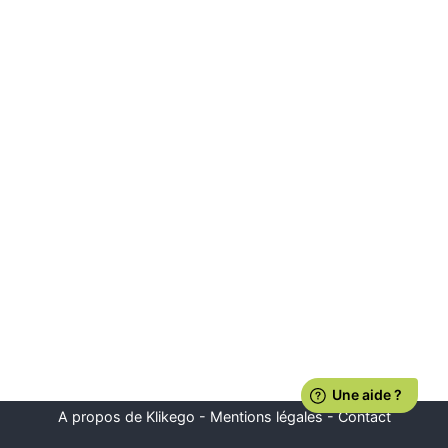
A propos de Klikego
-
Mentions légales
-
Contact