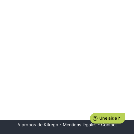
A propos de Klikego
-
Mentions légales
-
Contact