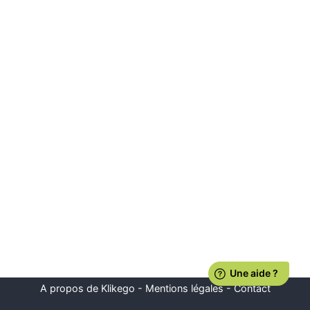
A propos de Klikego
-
Mentions légales
-
Contact