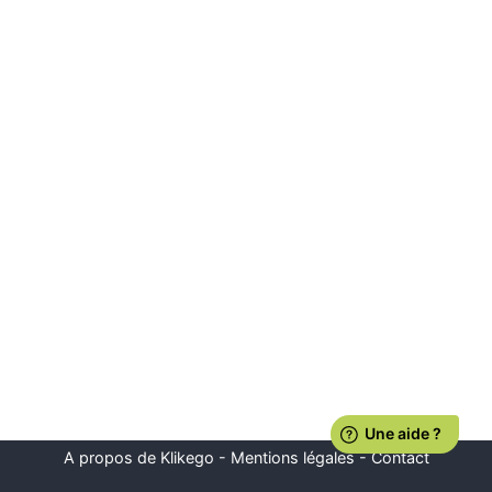
A propos de Klikego
-
Mentions légales
-
Contact