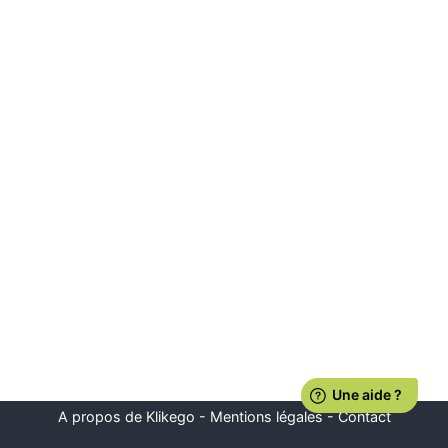
A propos de Klikego
-
Mentions légales
-
Contact