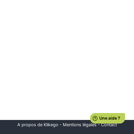
A propos de Klikego
-
Mentions légales
-
Contact