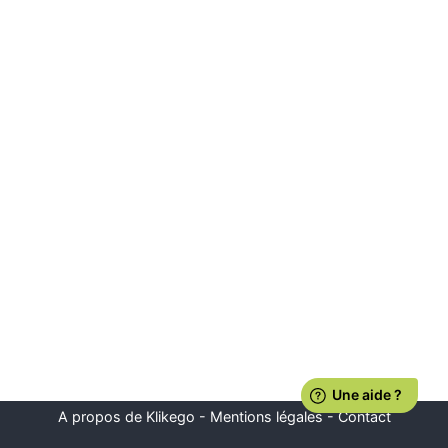
A propos de Klikego
-
Mentions légales
-
Contact