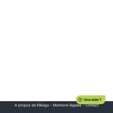
A propos de Klikego
-
Mentions légales
-
Contact