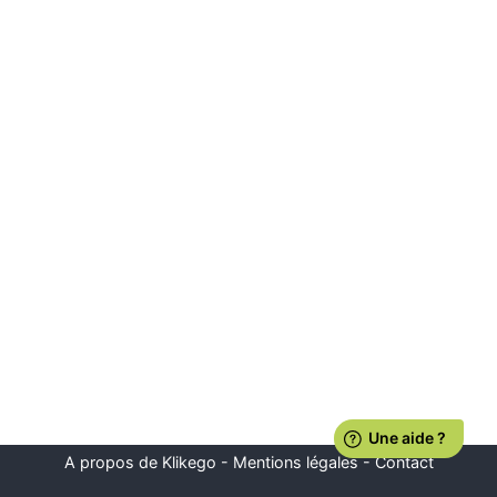
A propos de Klikego
-
Mentions légales
-
Contact